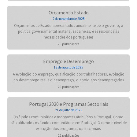
Orçamento Estado
2 de novembro de 2025
Orçamentos de Estado apresentados anualmente pelo governo, a
politica governamental materializada neles, e se responde às
necessidades dos portugueses
25 publicações
Emprego e Desemprego
12 de agosto de 2025
A evolução do emprego, qualificação dos trabalhadores, evolução
do desemprego real e o desemprego, o apoio aos desempregados
29 publicações
Portugal 2020 e Programas Sectoriais
21 de julho de 2025
Os fundos comunitários e montantes atribuídos a Portugal. Como
são utilizados os fundos comunitários em Portugal. O ritmo e nível de
execução dos programas operacionais.
22 publicações