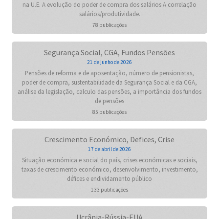
na U.E. A evolução do poder de compra dos salários A correlação
salários/produtividade.
78 publicações
Segurança Social, CGA, Fundos Pensões
21 de junho de 2026
Pensões de reforma e de aposentação, número de pensionistas,
poder de compra, sustentabilidade da Segurança Social e da CGA,
análise da legislação, calculo das pensões, a importância dos fundos
de pensões
85 publicações
Crescimento Económico, Defices, Crise
17 de abril de 2026
Situação económica e social do país, crises económicas e sociais,
taxas de crescimento económico, desenvolvimento, investimento,
défices e endividamento público
133 publicações
Ucrânia-Rússia-EUA