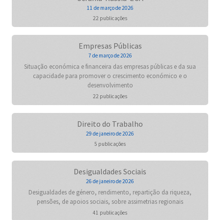
11 de março de 2026
22 publicações
Empresas Públicas
7 de março de 2026
Situação económica e financeira das empresas públicas e da sua
capacidade para promover o crescimento económico e o
desenvolvimento
22 publicações
Direito do Trabalho
29 de janeiro de 2026
5 publicações
Desigualdades Sociais
26 de janeiro de 2026
Desigualdades de género, rendimento, repartição da riqueza,
pensões, de apoios sociais, sobre assimetrias regionais
41 publicações