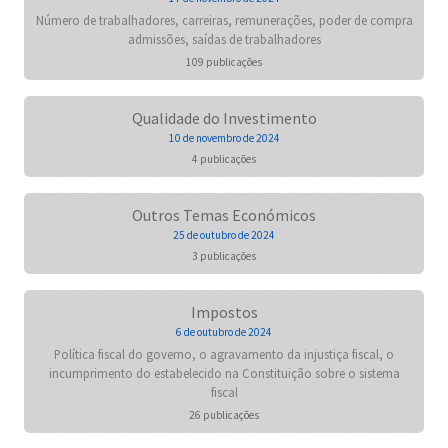
Número de trabalhadores, carreiras, remunerações, poder de compra
admissões, saídas de trabalhadores
109 publicações
Qualidade do Investimento
10 de novembro de 2024
4 publicações
Outros Temas Económicos
25 de outubro de 2024
3 publicações
Impostos
6 de outubro de 2024
Política fiscal do governo, o agravamento da injustiça fiscal, o
incumprimento do estabelecido na Constituição sobre o sistema
fiscal
26 publicações