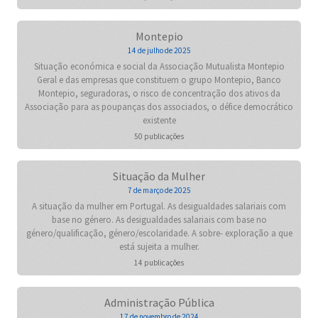
Montepio
14 de julho de 2025
Situação económica e social da Associação Mutualista Montepio
Geral e das empresas que constituem o grupo Montepio, Banco
Montepio, seguradoras, o risco de concentração dos ativos da
Associação para as poupanças dos associados, o défice democrático
existente
50 publicações
Situação da Mulher
7 de março de 2025
A situação da mulher em Portugal. As desigualdades salariais com
base no género. As desigualdades salariais com base no
género/qualificação, género/escolaridade. A sobre- exploração a que
está sujeita a mulher.
14 publicações
Administração Pública
17 de novembro de 2024