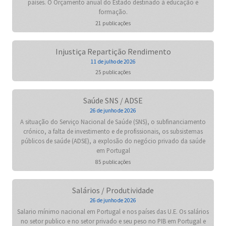
países. O Orçamento anual do Estado destinado à educação e
formação.
21 publicações
Injustiça Repartição Rendimento
11 de julho de 2026
25 publicações
Saúde SNS / ADSE
26 de junho de 2026
A situação do Serviço Nacional de Saúde (SNS), o subfinanciamento
crónico, a falta de investimento e de profissionais, os subsistemas
públicos de saúde (ADSE), a explosão do negócio privado da saúde
em Portugal
85 publicações
Salários / Produtividade
26 de junho de 2026
Salario mínimo nacional em Portugal e nos países das U.E. Os salários
no setor publico e no setor privado e seu peso no PIB em Portugal e