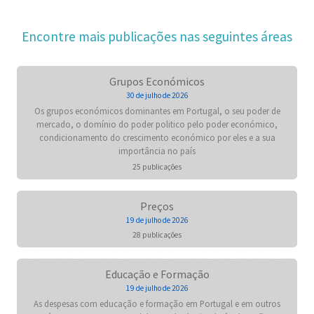
Encontre mais publicações nas seguintes áreas
Grupos Económicos
30 de julho de 2026
Os grupos económicos dominantes em Portugal, o seu poder de
mercado, o domínio do poder politico pelo poder económico,
condicionamento do crescimento económico por eles e a sua
importância no país
25 publicações
Preços
19 de julho de 2026
28 publicações
Educação e Formação
19 de julho de 2026
As despesas com educação e formação em Portugal e em outros