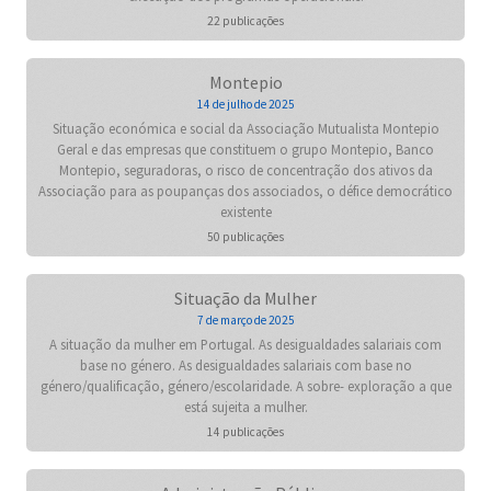
22 publicações
Montepio
14 de julho de 2025
Situação económica e social da Associação Mutualista Montepio
Geral e das empresas que constituem o grupo Montepio, Banco
Montepio, seguradoras, o risco de concentração dos ativos da
Associação para as poupanças dos associados, o défice democrático
existente
50 publicações
Situação da Mulher
7 de março de 2025
A situação da mulher em Portugal. As desigualdades salariais com
base no género. As desigualdades salariais com base no
género/qualificação, género/escolaridade. A sobre- exploração a que
está sujeita a mulher.
14 publicações