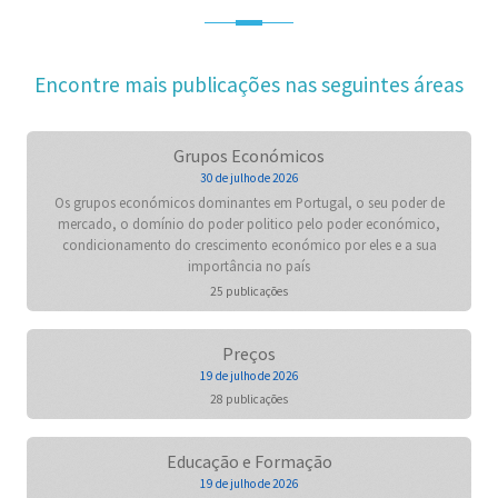
Encontre mais publicações nas seguintes áreas
Grupos Económicos
30 de julho de 2026
Os grupos económicos dominantes em Portugal, o seu poder de
mercado, o domínio do poder politico pelo poder económico,
condicionamento do crescimento económico por eles e a sua
importância no país
25 publicações
Preços
19 de julho de 2026
28 publicações
Educação e Formação
19 de julho de 2026