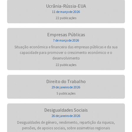
Ucrânia-Rússia-EUA
11 de março de 2026
22 publicações
Empresas Públicas
7 de março de 2026
Situação económica e financeira das empresas públicas e da sua
capacidade para promover o crescimento económico e o
desenvolvimento
22 publicações
Direito do Trabalho
29 de janeiro de 2026
5 publicações
Desigualdades Sociais
26 de janeiro de 2026
Desigualdades de género, rendimento, repartição da riqueza,
pensões, de apoios sociais, sobre assimetrias regionais