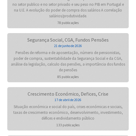
no setor publico e no setor privado e seu peso no PIB em Portugal e
na U.E. A evolução do poder de compra dos salários A correlação
salários/produtividade.
78 publicações
Segurança Social, CGA, Fundos Pensões
21 de junho de 2026
Pensões de reforma e de aposentação, número de pensionistas,
poder de compra, sustentabilidade da Segurança Social e da CGA,
análise da legislação, calculo das pensões, a importância dos fundos
de pensões
85 publicações
Crescimento Económico, Defices, Crise
17 de abril de 2026
Situação económica e social do país, crises económicas e sociais,
taxas de crescimento económico, desenvolvimento, investimento,
défices e endividamento público
133 publicações