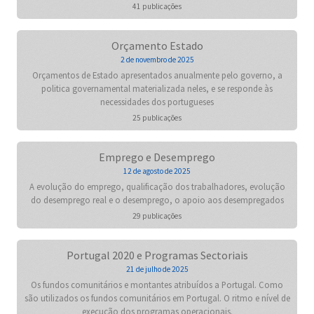
41 publicações
Orçamento Estado
2 de novembro de 2025
Orçamentos de Estado apresentados anualmente pelo governo, a
politica governamental materializada neles, e se responde às
necessidades dos portugueses
25 publicações
Emprego e Desemprego
12 de agosto de 2025
A evolução do emprego, qualificação dos trabalhadores, evolução
do desemprego real e o desemprego, o apoio aos desempregados
29 publicações
Portugal 2020 e Programas Sectoriais
21 de julho de 2025
Os fundos comunitários e montantes atribuídos a Portugal. Como
são utilizados os fundos comunitários em Portugal. O ritmo e nível de
execução dos programas operacionais.