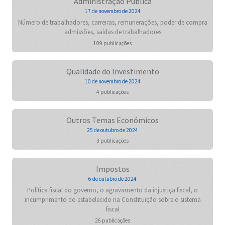
Administração Pública
17 de novembro de 2024
Número de trabalhadores, carreiras, remunerações, poder de compra
admissões, saídas de trabalhadores
109 publicações
Qualidade do Investimento
10 de novembro de 2024
4 publicações
Outros Temas Económicos
25 de outubro de 2024
3 publicações
Impostos
6 de outubro de 2024
Política fiscal do governo, o agravamento da injustiça fiscal, o
incumprimento do estabelecido na Constituição sobre o sistema
fiscal
26 publicações