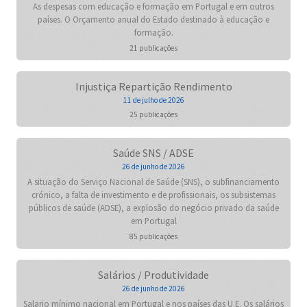
As despesas com educação e formação em Portugal e em outros
países. O Orçamento anual do Estado destinado à educação e
formação.
21 publicações
Injustiça Repartição Rendimento
11 de julho de 2026
25 publicações
Saúde SNS / ADSE
26 de junho de 2026
A situação do Serviço Nacional de Saúde (SNS), o subfinanciamento
crónico, a falta de investimento e de profissionais, os subsistemas
públicos de saúde (ADSE), a explosão do negócio privado da saúde
em Portugal
85 publicações
Salários / Produtividade
26 de junho de 2026
Salario mínimo nacional em Portugal e nos países das U.E. Os salários