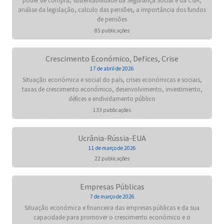
poder de compra, sustentabilidade da Segurança Social e da CGA,
análise da legislação, calculo das pensões, a importância dos fundos
de pensões
85 publicações
Crescimento Económico, Defices, Crise
17 de abril de 2026
Situação económica e social do país, crises económicas e sociais,
taxas de crescimento económico, desenvolvimento, investimento,
défices e endividamento público
133 publicações
Ucrânia-Rússia-EUA
11 de março de 2026
22 publicações
Empresas Públicas
7 de março de 2026
Situação económica e financeira das empresas públicas e da sua
capacidade para promover o crescimento económico e o