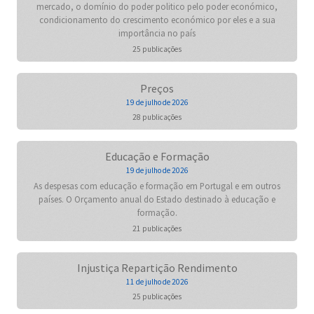
mercado, o domínio do poder politico pelo poder económico,
condicionamento do crescimento económico por eles e a sua
importância no país
25 publicações
Preços
19 de julho de 2026
28 publicações
Educação e Formação
19 de julho de 2026
As despesas com educação e formação em Portugal e em outros
países. O Orçamento anual do Estado destinado à educação e
formação.
21 publicações
Injustiça Repartição Rendimento
11 de julho de 2026
25 publicações