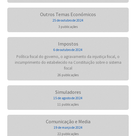
Outros Temas Económicos
25 de outubro de 2024
3 publicações
Impostos
6 de outubro de 2024
Política fiscal do governo, o agravamento da injustiça fiscal, o
incumprimento do estabelecido na Constituição sobre o sistema
fiscal
26 publicações
Simuladores
15 de agosto de 2024
11 publicações
Comunicação e Media
19 de março de 2024
22 publicações