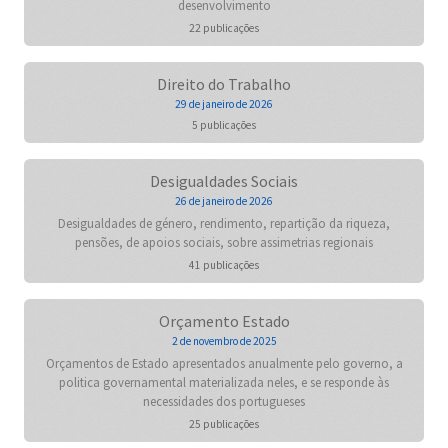
desenvolvimento
22 publicações
Direito do Trabalho
29 de janeiro de 2026
5 publicações
Desigualdades Sociais
26 de janeiro de 2026
Desigualdades de género, rendimento, repartição da riqueza,
pensões, de apoios sociais, sobre assimetrias regionais
41 publicações
Orçamento Estado
2 de novembro de 2025
Orçamentos de Estado apresentados anualmente pelo governo, a
politica governamental materializada neles, e se responde às
necessidades dos portugueses
25 publicações