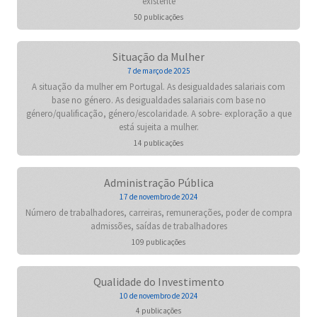
existente
50 publicações
Situação da Mulher
7 de março de 2025
A situação da mulher em Portugal. As desigualdades salariais com
base no género. As desigualdades salariais com base no
género/qualificação, género/escolaridade. A sobre- exploração a que
está sujeita a mulher.
14 publicações
Administração Pública
17 de novembro de 2024
Número de trabalhadores, carreiras, remunerações, poder de compra
admissões, saídas de trabalhadores
109 publicações
Qualidade do Investimento
10 de novembro de 2024
4 publicações