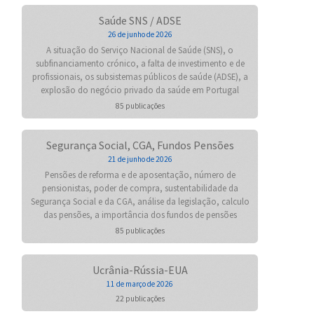
Saúde SNS / ADSE
26 de junho de 2026
A situação do Serviço Nacional de Saúde (SNS), o
subfinanciamento crónico, a falta de investimento e de
profissionais, os subsistemas públicos de saúde (ADSE), a
explosão do negócio privado da saúde em Portugal
85 publicações
Segurança Social, CGA, Fundos Pensões
21 de junho de 2026
Pensões de reforma e de aposentação, número de
pensionistas, poder de compra, sustentabilidade da
Segurança Social e da CGA, análise da legislação, calculo
das pensões, a importância dos fundos de pensões
85 publicações
Ucrânia-Rússia-EUA
11 de março de 2026
22 publicações