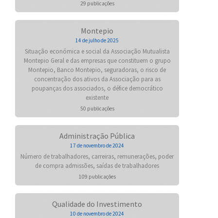
29 publicações
Montepio
14 de julho de 2025
Situação económica e social da Associação Mutualista
Montepio Geral e das empresas que constituem o grupo
Montepio, Banco Montepio, seguradoras, o risco de
concentração dos ativos da Associação para as
poupanças dos associados, o défice democrático
existente
50 publicações
Administração Pública
17 de novembro de 2024
Número de trabalhadores, carreiras, remunerações, poder
de compra admissões, saídas de trabalhadores
109 publicações
Qualidade do Investimento
10 de novembro de 2024