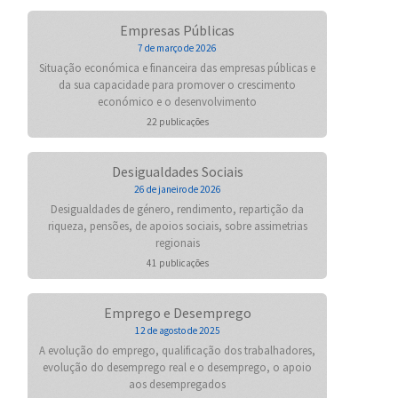
Empresas Públicas
7 de março de 2026
Situação económica e financeira das empresas públicas e
da sua capacidade para promover o crescimento
económico e o desenvolvimento
22 publicações
Desigualdades Sociais
26 de janeiro de 2026
Desigualdades de género, rendimento, repartição da
riqueza, pensões, de apoios sociais, sobre assimetrias
regionais
41 publicações
Emprego e Desemprego
12 de agosto de 2025
A evolução do emprego, qualificação dos trabalhadores,
evolução do desemprego real e o desemprego, o apoio
aos desempregados