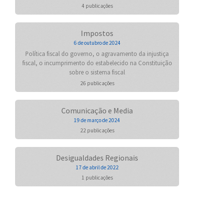
4 publicações
Impostos
6 de outubro de 2024
Política fiscal do governo, o agravamento da injustiça
fiscal, o incumprimento do estabelecido na Constituição
sobre o sistema fiscal
26 publicações
Comunicação e Media
19 de março de 2024
22 publicações
Desigualdades Regionais
17 de abril de 2022
1 publicações