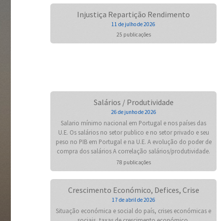
Injustiça Repartição Rendimento
11 de julho de 2026
25 publicações
Salários / Produtividade
26 de junho de 2026
Salario mínimo nacional em Portugal e nos países das
U.E. Os salários no setor publico e no setor privado e seu
peso no PIB em Portugal e na U.E. A evolução do poder de
compra dos salários A correlação salários/produtividade.
78 publicações
Crescimento Económico, Defices, Crise
17 de abril de 2026
Situação económica e social do país, crises económicas e
sociais, taxas de crescimento económico,