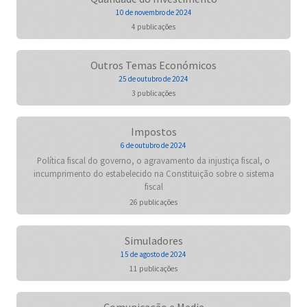
10 de novembro de 2024
4 publicações
Outros Temas Económicos
25 de outubro de 2024
3 publicações
Impostos
6 de outubro de 2024
Política fiscal do governo, o agravamento da injustiça fiscal, o
incumprimento do estabelecido na Constituição sobre o sistema
fiscal
26 publicações
Simuladores
15 de agosto de 2024
11 publicações