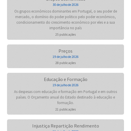
30 de julho de 2026
Os grupos económicos dominantes em Portugal, o seu poder de
mercado, o domínio do poder politico pelo poder económico,
condicionamento do crescimento económico por eles e a sua
importância no país
25 publicações
Preços
19 de julho de 2026
28 publicações
Educação e Formação
19 de julho de 2026
As despesas com educação e formação em Portugal e em outros
países. O Orçamento anual do Estado destinado à educação e
formação.
21 publicações
Injustiça Repartição Rendimento