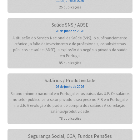
11 de julho de 2026
25 publicações
Saúde SNS / ADSE
26 de junho de 2026
A situação do Serviço Nacional de Saúde (SNS), o subfinanciamento
crónico, a falta de investimento e de profissionais, os subsistemas
públicos de saúde (ADSE), a explosão do negócio privado da saúde
em Portugal
85 publicações
Salários / Produtividade
26 de junho de 2026
Salario mínimo nacional em Portugal e nos países das U.E. Os salários
no setor publico e no setor privado e seu peso no PIB em Portugal e
na U.E. A evolução do poder de compra dos salários A correlação
salários/produtividade.
78 publicações
Segurança Social, CGA, Fundos Pensões