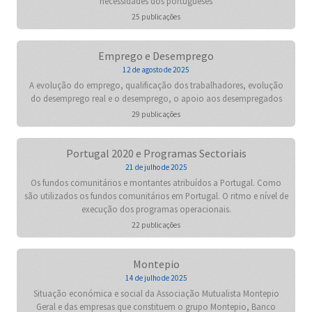
necessidades dos portugueses
25 publicações
Emprego e Desemprego
12 de agosto de 2025
A evolução do emprego, qualificação dos trabalhadores, evolução
do desemprego real e o desemprego, o apoio aos desempregados
29 publicações
Portugal 2020 e Programas Sectoriais
21 de julho de 2025
Os fundos comunitários e montantes atribuídos a Portugal. Como
são utilizados os fundos comunitários em Portugal. O ritmo e nível de
execução dos programas operacionais.
22 publicações
Montepio
14 de julho de 2025
Situação económica e social da Associação Mutualista Montepio
Geral e das empresas que constituem o grupo Montepio, Banco