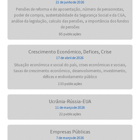
21 de junho de 2026
Pensões de reforma e de aposentação, número de pensionistas,
poder de compra, sustentabilidade da Segurança Social e da CGA,
análise da legislação, calculo das pensões, a importância dos fundos
de pensões
85 publicações
Crescimento Económico, Defices, Crise
17 de abril de 2026
Situação económica e social do país, crises económicas e sociais,
taxas de crescimento económico, desenvolvimento, investimento,
défices e endividamento público
133 publicações
Ucrânia-Rússia-EUA
11 de março de 2026
22 publicações
Empresas Públicas
7 de março de 2026