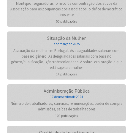
Montepio, seguradoras, o risco de concentração dos ativos da
Associação para as poupanças dos associados, o défice democrático
existente
50 publicações
Situação da Mulher
7 de março de 2025
A situação da mulher em Portugal. As desigualdades salariais com
base no género. As desigualdades salariais com base no
género/qualificação, género/escolaridade. A sobre- exploração a que
está sujeita a mulher.
14 publicações
Administração Pública
17 de novembro de 2024
Número de trabalhadores, carreiras, remunerações, poder de compra
admissões, saídas de trabalhadores
109 publicações
Qualidade do Investimento