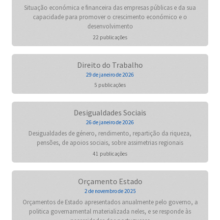
Situação económica e financeira das empresas públicas e da sua
capacidade para promover o crescimento económico e o
desenvolvimento
22 publicações
Direito do Trabalho
29 de janeiro de 2026
5 publicações
Desigualdades Sociais
26 de janeiro de 2026
Desigualdades de género, rendimento, repartição da riqueza,
pensões, de apoios sociais, sobre assimetrias regionais
41 publicações
Orçamento Estado
2 de novembro de 2025
Orçamentos de Estado apresentados anualmente pelo governo, a
politica governamental materializada neles, e se responde às