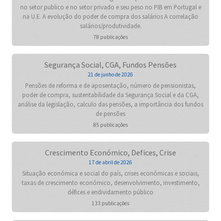
no setor publico e no setor privado e seu peso no PIB em Portugal e
na U.E. A evolução do poder de compra dos salários A correlação
salários/produtividade.
78 publicações
Segurança Social, CGA, Fundos Pensões
21 de junho de 2026
Pensões de reforma e de aposentação, número de pensionistas,
poder de compra, sustentabilidade da Segurança Social e da CGA,
análise da legislação, calculo das pensões, a importância dos fundos
de pensões
85 publicações
Crescimento Económico, Defices, Crise
17 de abril de 2026
Situação económica e social do país, crises económicas e sociais,
taxas de crescimento económico, desenvolvimento, investimento,
défices e endividamento público
133 publicações