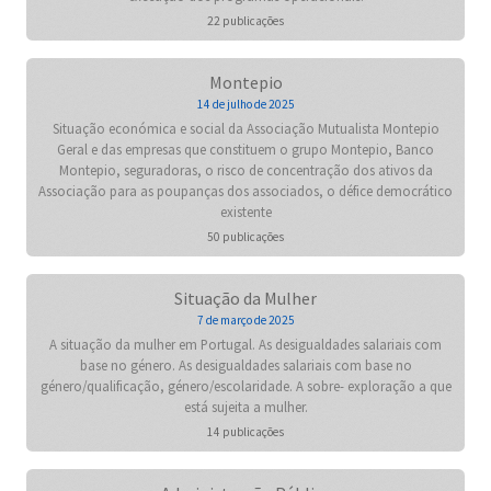
22 publicações
Montepio
14 de julho de 2025
Situação económica e social da Associação Mutualista Montepio
Geral e das empresas que constituem o grupo Montepio, Banco
Montepio, seguradoras, o risco de concentração dos ativos da
Associação para as poupanças dos associados, o défice democrático
existente
50 publicações
Situação da Mulher
7 de março de 2025
A situação da mulher em Portugal. As desigualdades salariais com
base no género. As desigualdades salariais com base no
género/qualificação, género/escolaridade. A sobre- exploração a que
está sujeita a mulher.
14 publicações