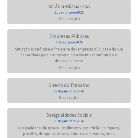
Ucrânia-Rússia-EUA
11 de março de 2026
22 publicações
Empresas Públicas
7 de março de 2026
Situação económica e financeira das empresas públicas e da sua
capacidade para promover o crescimento económico e o
desenvolvimento
22 publicações
Direito do Trabalho
29 de janeiro de 2026
5 publicações
Desigualdades Sociais
26 de janeiro de 2026
Desigualdades de género, rendimento, repartição da riqueza,
pensões, de apoios sociais, sobre assimetrias regionais