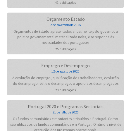
41 publicações
Orçamento Estado
2 de novembro de 2025
Orçamentos de Estado apresentados anualmente pelo governo, a
politica governamental materializada neles, e se responde às
necessidades dos portugueses
25 publicações
Emprego e Desemprego
12 de agosto de 2025
A evolução do emprego, qualificação dos trabalhadores, evolução
do desemprego real e o desemprego, o apoio aos desempregados
29 publicações
Portugal 2020 e Programas Sectoriais
21 de julho de 2025
Os fundos comunitários e montantes atribuídos a Portugal. Como
são utilizados os fundos comunitários em Portugal. O ritmo e nível de
execução dos programas operacionais.