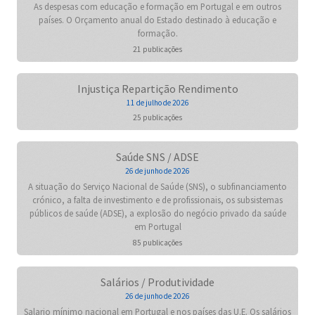
As despesas com educação e formação em Portugal e em outros
países. O Orçamento anual do Estado destinado à educação e
formação.
21 publicações
Injustiça Repartição Rendimento
11 de julho de 2026
25 publicações
Saúde SNS / ADSE
26 de junho de 2026
A situação do Serviço Nacional de Saúde (SNS), o subfinanciamento
crónico, a falta de investimento e de profissionais, os subsistemas
públicos de saúde (ADSE), a explosão do negócio privado da saúde
em Portugal
85 publicações
Salários / Produtividade
26 de junho de 2026
Salario mínimo nacional em Portugal e nos países das U.E. Os salários