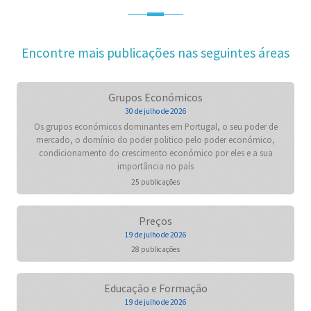
Encontre mais publicações nas seguintes áreas
Grupos Económicos
30 de julho de 2026
Os grupos económicos dominantes em Portugal, o seu poder de
mercado, o domínio do poder politico pelo poder económico,
condicionamento do crescimento económico por eles e a sua
importância no país
25 publicações
Preços
19 de julho de 2026
28 publicações
Educação e Formação
19 de julho de 2026