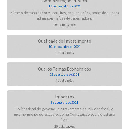
Administração Pública
17 de novembro de 2024
Número de trabalhadores, carreiras, remunerações, poder de compra
admissões, saídas de trabalhadores
109 publicações
Qualidade do Investimento
10 de novembro de 2024
4 publicações
Outros Temas Económicos
25 de outubro de 2024
3 publicações
Impostos
6 de outubro de 2024
Política fiscal do governo, o agravamento da injustiça fiscal, o
incumprimento do estabelecido na Constituição sobre o sistema
fiscal
26 publicações