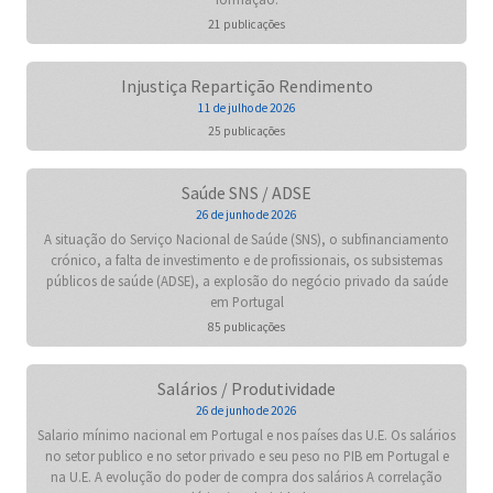
21 publicações
Injustiça Repartição Rendimento
11 de julho de 2026
25 publicações
Saúde SNS / ADSE
26 de junho de 2026
A situação do Serviço Nacional de Saúde (SNS), o subfinanciamento
crónico, a falta de investimento e de profissionais, os subsistemas
públicos de saúde (ADSE), a explosão do negócio privado da saúde
em Portugal
85 publicações
Salários / Produtividade
26 de junho de 2026
Salario mínimo nacional em Portugal e nos países das U.E. Os salários
no setor publico e no setor privado e seu peso no PIB em Portugal e
na U.E. A evolução do poder de compra dos salários A correlação