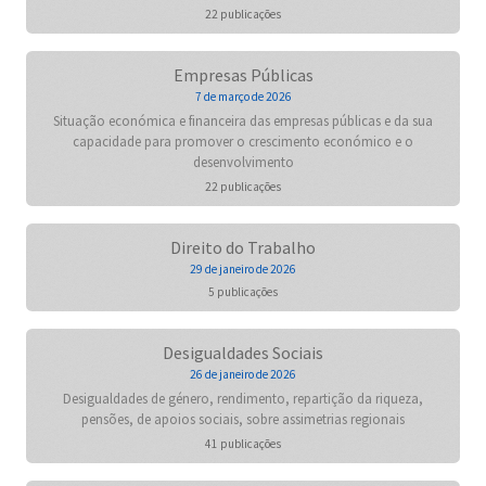
22 publicações
Empresas Públicas
7 de março de 2026
Situação económica e financeira das empresas públicas e da sua
capacidade para promover o crescimento económico e o
desenvolvimento
22 publicações
Direito do Trabalho
29 de janeiro de 2026
5 publicações
Desigualdades Sociais
26 de janeiro de 2026
Desigualdades de género, rendimento, repartição da riqueza,
pensões, de apoios sociais, sobre assimetrias regionais
41 publicações