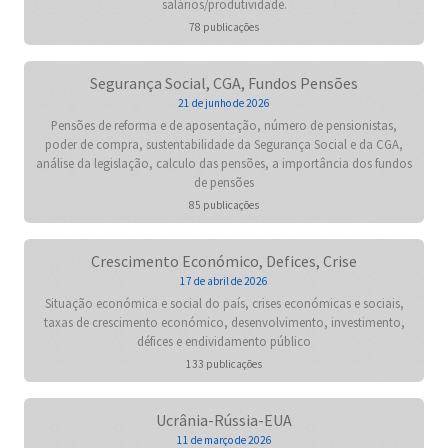
salários/produtividade.
78 publicações
Segurança Social, CGA, Fundos Pensões
21 de junho de 2026
Pensões de reforma e de aposentação, número de pensionistas,
poder de compra, sustentabilidade da Segurança Social e da CGA,
análise da legislação, calculo das pensões, a importância dos fundos
de pensões
85 publicações
Crescimento Económico, Defices, Crise
17 de abril de 2026
Situação económica e social do país, crises económicas e sociais,
taxas de crescimento económico, desenvolvimento, investimento,
défices e endividamento público
133 publicações
Ucrânia-Rússia-EUA
11 de março de 2026