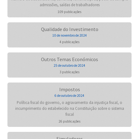
admissões, saídas de trabalhadores
109 publicações
Qualidade do Investimento
10 de novembro de 2024
4 publicações
Outros Temas Económicos
25 de outubro de 2024
3 publicações
Impostos
6 de outubro de 2024
Política fiscal do governo, o agravamento da injustiça fiscal, o
incumprimento do estabelecido na Constituição sobre o sistema
fiscal
26 publicações
Simuladores