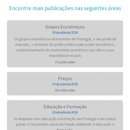
Encontre mais publicações nas seguintes áreas
Grupos Económicos
30 de julho de 2026
Os grupos económicos dominantes em Portugal, o seu poder de
mercado, o domínio do poder politico pelo poder económico,
condicionamento do crescimento económico por eles e a sua
importância no país
25 publicações
Preços
19 de julho de 2026
28 publicações
Educação e Formação
19 de julho de 2026
As despesas com educação e formação em Portugal e em outros
países. O Orçamento anual do Estado destinado à educação e
formação.