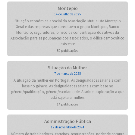
Montepio
14 de julho de 2025
Situação económica e social da Associação Mutualista Montepio
Geral e das empresas que constituem o grupo Montepio, Banco
Montepio, seguradoras, o risco de concentração dos ativos da
Associação para as poupanças dos associados, o défice democrático
existente
50 publicações
Situação da Mulher
7 de março de 2025
A situação da mulher em Portugal. As desigualdades salariais com
base no género. As desigualdades salariais com base no
género/qualificação, género/escolaridade. A sobre- exploração a que
está sujeita a mulher.
14 publicações
Administração Pública
17 de novembro de 2024
Número de trabalhadores, carreiras, remunerações, poder de compra